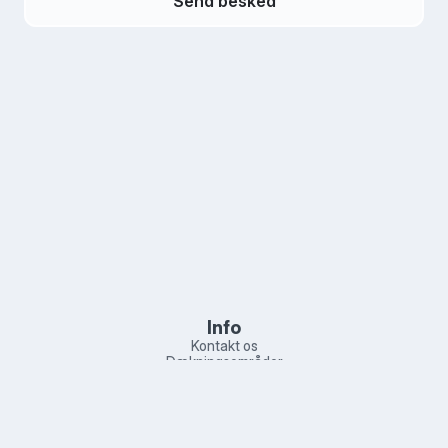
Send besked
Info
Kontakt os
Dækningsområder
Produkter
Varmepumper
Varmepumpe service
Juridisk